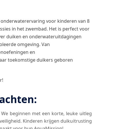
 onderwaterervaring voor kinderen van 8
ssies in het zwembad. Het is perfect voor
over duiken en onderwateruitdagingen
troleerde omgeving. Van
enoefeningen en
waar toekomstige duikers geboren
r!
achten:
– We beginnen met een korte, leuke uitleg
eiligheid. Kinderen krijgen duikuitrusting
maakt voor hun AquaMission!