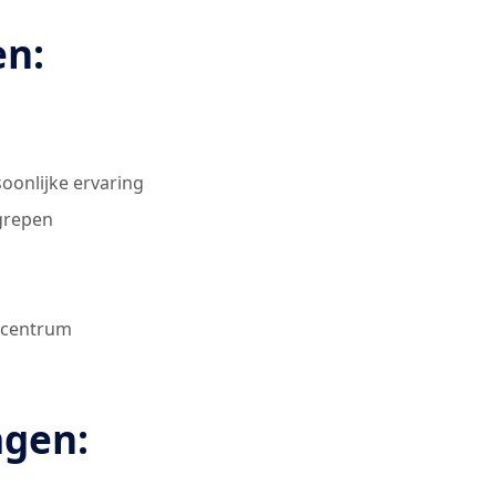
en:
oonlijke ervaring
egrepen
kcentrum
agen: