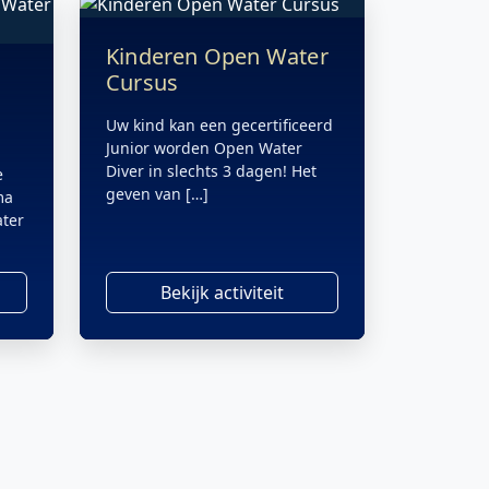
Kinderen Open Water
Cursus
Uw kind kan een gecertificeerd
Junior worden Open Water
Diver in slechts 3 dagen! Het
e
geven van […]
ma
ter
Bekijk activiteit