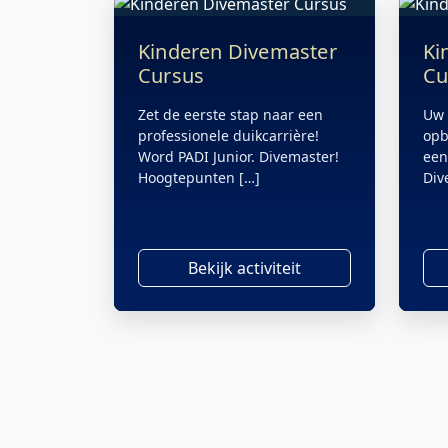
Kinderen Divemaster
Ki
Cursus
Cu
Zet de eerste stap naar een
Uw 
professionele duikcarrière!
opb
Word PADI Junior. Divemaster!
een
Hoogtepunten […]
Div
Bekijk activiteit