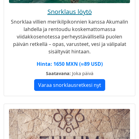
Snorklaus löytö
Snorklaa villien merikilpikonnien kanssa Akumalin
lahdella ja rentoudu koskemattomassa
viidakkosenotessa perheystävällisellä puolen
päivän retkellä – opas, varusteet, vesi ja välipalat
sisältyvät hintaan.
Hinta: 1650 MXN (≈89 USD)
Saatavana:
Joka päivä
Varaa snorklausretkesi nyt