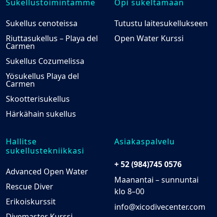
Sukellustoimintamme
Opi sukeltamaan
Sukellus cenoteissa
Tutustu laitesukellukseen
Riuttasukellus – Playa del
Open Water Kurssi
Carmen
Sukellus Cozumelissa
Yösukellus Playa del
Carmen
Skootterisukellus
Härkähain sukellus
Hallitse
Asiakaspalvelu
sukellustekniikkasi
+ 52 (984)745 0576
Advanced Open Water
Maanantai – sunnuntai
Rescue Diver
klo 8–00
Erikoiskurssit
info@xicodivecenter.com
Divemaster Kurssi