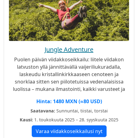
Jungle Adventure
Puolen päivän viidakkoseikkailu: liitele viidakon
latvuston yllä jännittävällä vaijeriliukuradalla,
laskeudu kristallinkirkkaaseen cenoteen ja
snorklaa sitten sen piilotetuissa vedenalaisissa
luolissa – mukana ilmastointi, kaikki varusteet ja
asiantuntevat kaksikieliset oppaat.
Hinta: 1480 MXN (≈80 USD)
Saatavana:
Sunnuntai, tiistai, torstai
Kausi:
1. toukokuuta 2025 – 28. syyskuuta 2025
Varaa viidakkoseikkailusi nyt