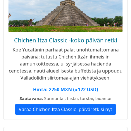
Chichen Itza Classic -koko päivän retki
Koe Yucatánin parhaat palat unohtumattomana
päivänä: tutustu Chichén Itzán ihmeisiin
aamunkoitteessa, ui syrjäisessä hacienda
cenotessa, nauti alueellisesta buffetista ja uppoudu
Valladolidin siirtomaa-ajan viehätykseen.
Täydellinen paikka perheille, historian ystäville ja
Hinta: 2250 MXN (≈122 USD)
herkkusuille.
Saatavana:
Sunnuntai, tiistai, torstai, lauantai
Varaa Chichen Itza Classic -päiväretkisi nyt