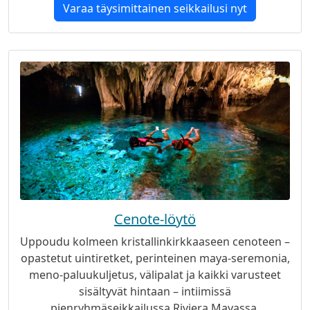
Varaa täysimittainen seikkailusi nyt
Cenote-löytö
Uppoudu kolmeen kristallinkirkkaaseen cenoteen –
opastetut uintiretket, perinteinen maya-seremonia,
meno-paluukuljetus, välipalat ja kaikki varusteet
sisältyvät hintaan – intiimissä
pienryhmäseikkailussa Riviera Mayassa.