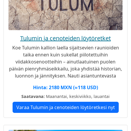
Tulumin ja cenoteiden löytöretket
Koe Tulumin kallion laella sijaitsevien raunioiden
taika ennen kuin sukellat piilotettuihin
viidakkosenootteihin – ainutlaatuinen puolen
päivän pienryhmäseikkailu, joka yhdistää historian,
luonnon ja jännityksen. Nauti asiantuntevasta
opastuksesta, yksityisestä sisäänpääsystä Reserva
Hinta: 2180 MXN (≈118 USD)
Balamin senootteihin ja sujuvasta ilmastoinnista
Saatavana:
perheille ja ensikertalaisille.
Maanantai, keskiviikko, lauantai
Varaa Tulumin ja cenoteiden löytöretkesi nyt