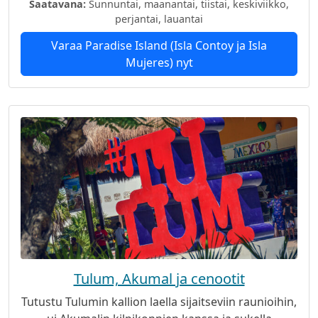
Saatavana:
Sunnuntai, maanantai, tiistai, keskiviikko,
perjantai, lauantai
Varaa Paradise Island (Isla Contoy ja Isla
Mujeres) nyt
Tulum, Akumal ja cenootit
Tutustu Tulumin kallion laella sijaitseviin raunioihin,