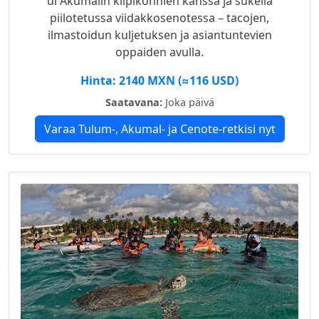
ui Akumalin kilpikonnien kanssa ja sukella
piilotetussa viidakkosenotessa – tacojen,
ilmastoidun kuljetuksen ja asiantuntevien
oppaiden avulla.
Hinta: 2140 MXN (≈116 USD)
Saatavana:
Joka päivä
Varaa Tulum-, Akumal- ja Cenote-retkisi nyt