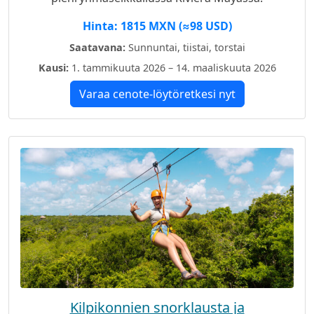
Hinta: 1815 MXN (≈98 USD)
Saatavana:
Sunnuntai, tiistai, torstai
Kausi:
1. tammikuuta 2026 – 14. maaliskuuta 2026
Varaa cenote-löytöretkesi nyt
Kilpikonnien snorklausta ja