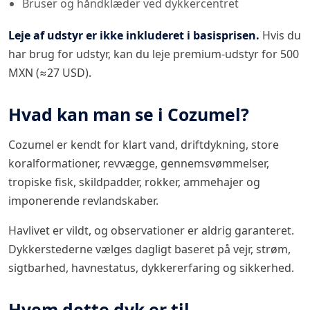
Bruser og håndklæder ved dykkercentret
Leje af udstyr er ikke inkluderet i basisprisen.
Hvis du
har brug for udstyr, kan du leje premium-udstyr for 500
MXN (≈27 USD).
Hvad kan man se i Cozumel?
Cozumel er kendt for klart vand, driftdykning, store
koralformationer, revvægge, gennemsvømmelser,
tropiske fisk, skildpadder, rokker, ammehajer og
imponerende revlandskaber.
Havlivet er vildt, og observationer er aldrig garanteret.
Dykkerstederne vælges dagligt baseret på vejr, strøm,
sigtbarhed, havnestatus, dykkererfaring og sikkerhed.
Hvem dette dyk er til