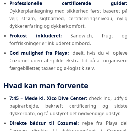
Professionelle certificerede guider:
Dykkerplanlægning med sikkerhed først baseret på
vejr, strøm, sigtbarhed, certificeringsniveau, nylig
dykkererfaring og dykkerkomfort.
Frokost inkluderet:
Sandwich, frugt og
forfriskninger er inkluderet ombord.
God mulighed fra Playa:
ideelt, hvis du vil opleve
Cozumel uden at spilde ekstra tid på at organisere
færgebilletter, taxaer og ø-logistik selv.
Hvad kan man forvente
7:45 – Møde kl. Xico Dive Center:
check ind, udfyld
papirarbejde, bekræft certificering og sidste
dykkerdato, og få udstyret det nødvendige udstyr.
Direkte bådtur til Cozumel:
rejse fra Playa del
Carmen direkte til dykkerområdet i Cozumel.